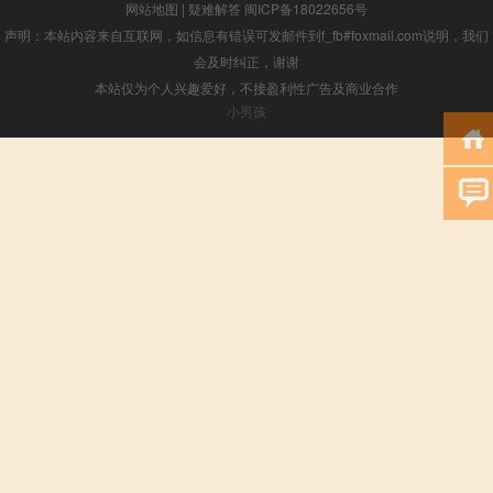
网站地图
|
疑难解答
闽ICP备18022656号
声明：本站内容来自互联网，如信息有错误可发邮件到f_fb#foxmail.com说明，我们
会及时纠正，谢谢
本站仅为个人兴趣爱好，不接盈利性广告及商业合作
小男孩