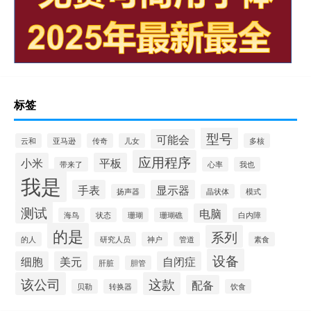
标签
型号
可能会
云和
亚马逊
传奇
儿女
多核
应用程序
小米
平板
带来了
心率
我也
我是
手表
显示器
扬声器
晶状体
模式
测试
电脑
海鸟
状态
珊瑚
珊瑚礁
白内障
的是
系列
的人
研究人员
神户
管道
素食
设备
细胞
美元
自闭症
肝脏
胆管
该公司
这款
配备
贝勒
转换器
饮食