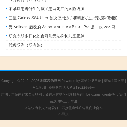
不孕症患者所生的孩子患自闭症的风险增加
三星 Galaxy S24 Ultra 首次使用沙子和研磨机进行跌落和刮擦耐久性测试
受 Valkyrie 启发的 Aston Martin AMB 001 Pro 是一款 225 马力的超级摩托车
研究表明多样化饮食可能无法抑制儿童肥胖
雅虎乐淘（乐淘族）
Copyright © 2012 - 2026
利率表信息网
Powered by
网站分类目录
|
精选推荐文章
|
网站地图
|
疑难解答
闽ICP备18022656号
声明：本站内容来自互联网，如信息有错误可发邮件到f_fb#foxmail.com说明，我们
会及时纠正，谢谢
本站仅为个人兴趣爱好，不接盈利性广告及商业合作
小男孩