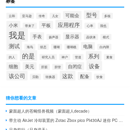
标签
型号
可能会
云和
亚马逊
传奇
儿女
多核
应用程序
小米
平板
带来了
心率
我也
我是
手表
显示器
扬声器
晶状体
模式
测试
电脑
海鸟
状态
珊瑚
珊瑚礁
白内障
的是
系列
的人
研究人员
神户
管道
素食
设备
细胞
美元
自闭症
肝脏
胆管
该公司
这款
配备
贝勒
转换器
饮食
猜你想看的文章
蒙面超人的苍蝇怪兽视频（蒙面超人decade）
带主动 AirJet 冷却装置的 Zotac Zbox pico PI430AJ 迷你 PC 评测
只身前行（只身逆天）