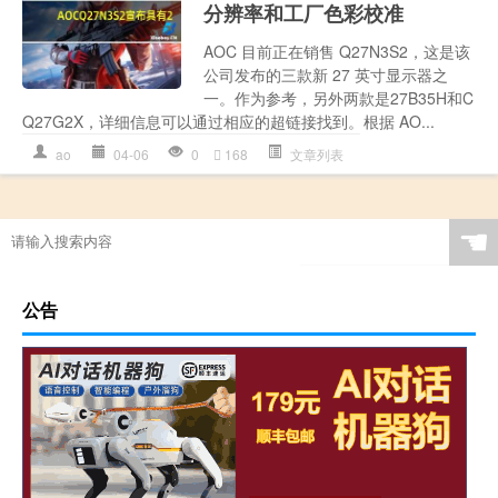
分辨率和工厂色彩校准
AOC 目前正在销售 Q27N3S2，这是该
公司发布的三款新 27 英寸显示器之
一。作为参考，另外两款是27B35H和C
Q27G2X，详细信息可以通过相应的超链接找到。根据 AO...
ao
04-06
0
168
文章列表
☚
公告