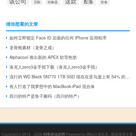
该公司
这款
配备
贝勒
转换器
饮食
猜你想看的文章
如何立即锁定 Face ID 后面的任何 iPhone 应用程序
龙骨炮素材（龙骨之戒）
Alphacool 推出新的 APEX 软导热垫
洛克人zero3金手指下载（洛克人zero3金手指）
流行的 WD Black SN770 1TB SSD 现在在亚马逊上有 54% 的折扣
有人打造了我梦想中的 MacBook-iPad 混合体
四川的特产是鱼子酱吗（四川的特产）
Copyright © 2012 - 2026
利率表信息网
Powered by
网站分类目录
|
精选推荐文章
|