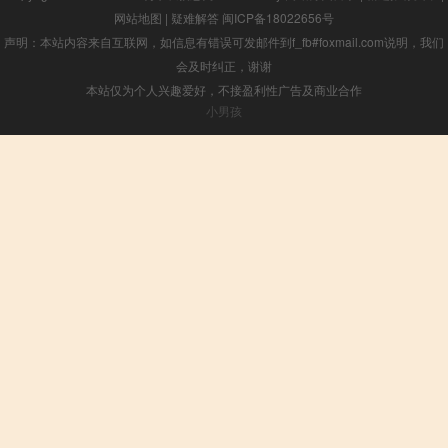
网站地图
|
疑难解答
闽ICP备18022656号
声明：本站内容来自互联网，如信息有错误可发邮件到f_fb#foxmail.com说明，我们
会及时纠正，谢谢
本站仅为个人兴趣爱好，不接盈利性广告及商业合作
小男孩