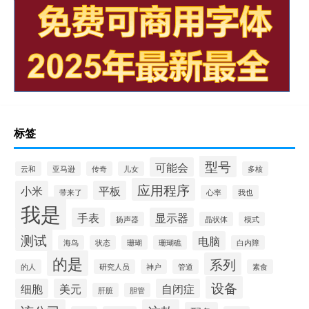
标签
型号
可能会
云和
亚马逊
传奇
儿女
多核
应用程序
小米
平板
带来了
心率
我也
我是
手表
显示器
扬声器
晶状体
模式
测试
电脑
海鸟
状态
珊瑚
珊瑚礁
白内障
的是
系列
的人
研究人员
神户
管道
素食
设备
细胞
美元
自闭症
肝脏
胆管