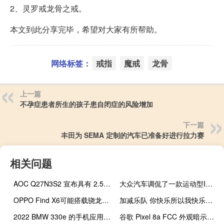
2、灵罗戒龙骨之戒。
本文到此分享完毕，希望对大家有所帮助。
网络标签：
戒指
魔戒
龙骨
上一篇
不孕症患者所生的孩子患自闭症的风险增加
下一篇
丰田为 SEMA 定制的汽车已准备好进行拉力赛
相关问题
AOC Q27N3S2 宣布具有 2.5K 分辨率和工厂色彩校准
大众汽车调侃了一款运动型ID巴斯GTX
OPPO Find X6可能搭载骁龙8 Plus Gen 1或者骁龙8Gen2
加减乐队 你快乐所以我快乐（加减乐队）
2022 BMW 330e 的手机应用程序运行良好
谷歌 Pixel 8a FCC 外观暗示即将推出