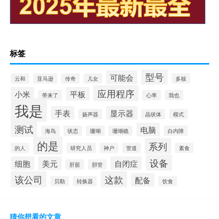
标签
型号
可能会
云和
亚马逊
传奇
儿女
多核
应用程序
小米
平板
带来了
心率
我也
我是
手表
显示器
扬声器
晶状体
模式
测试
电脑
海鸟
状态
珊瑚
珊瑚礁
白内障
的是
系列
的人
研究人员
神户
管道
素食
设备
细胞
美元
自闭症
肝脏
胆管
该公司
这款
配备
贝勒
转换器
饮食
猜你想看的文章