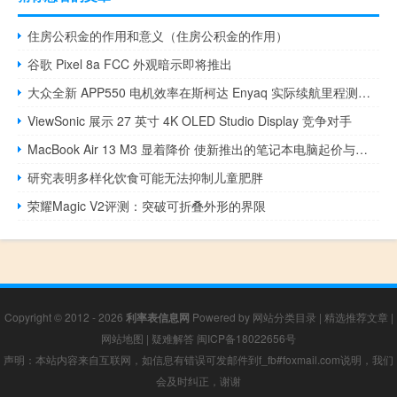
住房公积金的作用和意义（住房公积金的作用）
谷歌 Pixel 8a FCC 外观暗示即将推出
大众全新 APP550 电机效率在斯柯达 Enyaq 实际续航里程测试中揭晓
ViewSonic 展示 27 英寸 4K OLED Studio Display 竞争对手
MacBook Air 13 M3 显着降价 使新推出的笔记本电脑起价与基本 M2 型号相同
研究表明多样化饮食可能无法抑制儿童肥胖
荣耀Magic V2评测：突破可折叠外形的界限
Copyright © 2012 - 2026
利率表信息网
Powered by
网站分类目录
|
精选推荐文章
|
网站地图
|
疑难解答
闽ICP备18022656号
声明：本站内容来自互联网，如信息有错误可发邮件到f_fb#foxmail.com说明，我们
会及时纠正，谢谢