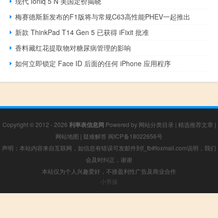
现代 Ioniq 5 N 美国定价揭晓
梅赛德斯新发布的F1版将与常规C63高性能PHEV一起推出
新款 ThinkPad T14 Gen 5 已获得 iFixit 批准
香料藏红花提取物对糖尿病管理的影响
如何立即锁定 Face ID 后面的任何 iPhone 应用程序
Copyright © 2012 - 2026
利率表信息网
Powered by
网站分类目录
|
精选推荐文章
|
网站地图
|
疑难解答
闽ICP备18022656号
声明：本站内容来自互联网，如信息有错误可发邮件到f_fb#foxmail.com说明，我们
会及时纠正，谢谢
本站仅为个人兴趣爱好，不接盈利性广告及商业合作
小男孩