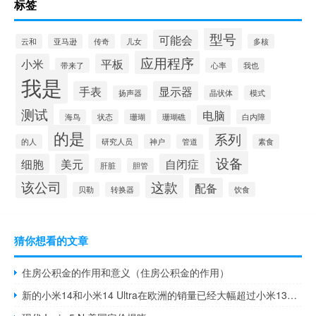
标签
型号
可能会
云和
亚马逊
传奇
儿女
多核
应用程序
小米
平板
带来了
心率
我也
我是
手表
显示器
扬声器
晶状体
模式
测试
电脑
海鸟
状态
珊瑚
珊瑚礁
白内障
的是
系列
的人
研究人员
神户
管道
素食
设备
细胞
美元
自闭症
肝脏
胆管
该公司
这款
配备
贝勒
转换器
饮食
猜你想看的文章
住房公积金的作用和意义（住房公积金的作用）
新的小米14和小米14 Ultra在欧洲的销量已经大幅超过小米13系列