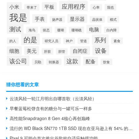
应用程序
小米
平板
带来了
心率
我也
我是
手表
显示器
扬声器
晶状体
模式
测试
电脑
海鸟
状态
珊瑚
珊瑚礁
白内障
的是
系列
的人
研究人员
神户
管道
素食
设备
细胞
美元
自闭症
肝脏
胆管
该公司
这款
配备
贝勒
转换器
饮食
猜你想看的文章
云淡风轻一轮江月明出自哪首歌（云淡风轻）
早餐蓝莓松饼含有的糖分与一罐可乐一样多
高性能Snapdragon 8 Gen 4核心再创巅峰
流行的 WD Black SN770 1TB SSD 现在在亚马逊上有 54% 的折扣
Pixel 9 可能会首次推出谷歌的自适应触摸功能