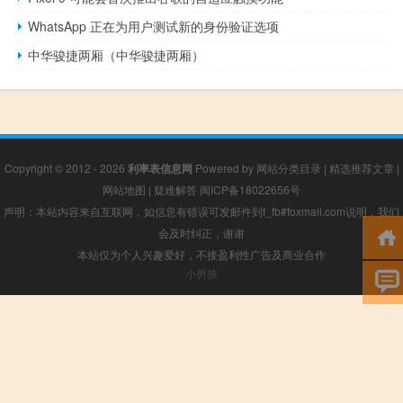
WhatsApp 正在为用户测试新的身份验证选项
中华骏捷两厢（中华骏捷两厢）
Copyright © 2012 - 2026
利率表信息网
Powered by
网站分类目录
|
精选推荐文章
|
网站地图
|
疑难解答
闽ICP备18022656号
声明：本站内容来自互联网，如信息有错误可发邮件到f_fb#foxmail.com说明，我们
会及时纠正，谢谢
本站仅为个人兴趣爱好，不接盈利性广告及商业合作
小男孩