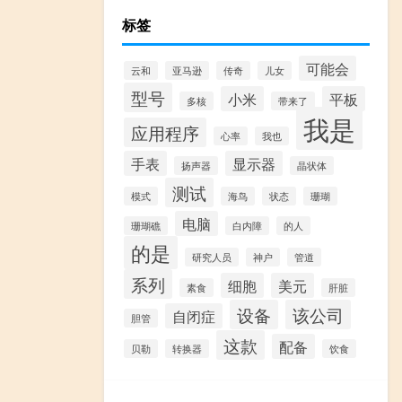
标签
可能会
云和
亚马逊
传奇
儿女
型号
小米
平板
多核
带来了
我是
应用程序
心率
我也
手表
显示器
扬声器
晶状体
测试
模式
海鸟
状态
珊瑚
电脑
珊瑚礁
白内障
的人
的是
研究人员
神户
管道
系列
细胞
美元
素食
肝脏
设备
该公司
自闭症
胆管
这款
配备
贝勒
转换器
饮食