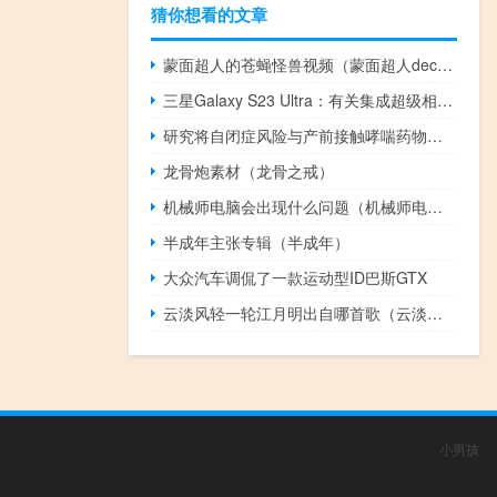
猜你想看的文章
蒙面超人的苍蝇怪兽视频（蒙面超人decade）
三星Galaxy S23 Ultra：有关集成超级相机功能的更多详细信息
研究将自闭症风险与产前接触哮喘药物联系起来
龙骨炮素材（龙骨之戒）
机械师电脑会出现什么问题（机械师电脑真心垃圾）
半成年主张专辑（半成年）
大众汽车调侃了一款运动型ID巴斯GTX
云淡风轻一轮江月明出自哪首歌（云淡风轻）
小男孩