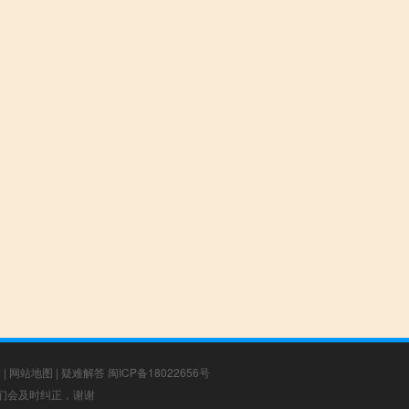
章
|
网站地图
|
疑难解答
闽ICP备18022656号
，我们会及时纠正，谢谢