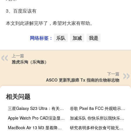
3、百度应该有
本文到此讲解完毕了，希望对大家有帮助。
网络标签：
乐队
加减
我是
上一篇
雅虎乐淘（乐淘族）
下一篇
ASCO 更新乳腺癌 Tx 指南的生物标志物
相关问题
三星Galaxy S23 Ultra：有关集成超级相机功能的更多详细信息
谷歌 Pixel 8a FCC 外观暗示即将推出
Apple Watch Pro CAD渲染显示其巨大的尺寸和一个额外的按钮
加减乐队 你快乐所以我快乐（加减乐队）
MacBook Air 13 M3 显着降价 使新推出的笔记本电脑起价与基本 M2 型号相同
研究表明多样化饮食可能无法抑制儿童肥胖