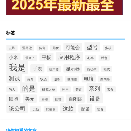
标签
型号
可能会
云和
亚马逊
传奇
儿女
多核
应用程序
小米
平板
带来了
心率
我也
我是
手表
显示器
扬声器
晶状体
模式
测试
电脑
海鸟
状态
珊瑚
珊瑚礁
白内障
的是
系列
的人
研究人员
神户
管道
素食
设备
细胞
美元
自闭症
肝脏
胆管
该公司
这款
配备
贝勒
转换器
饮食
猜你想看的文章