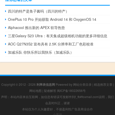
四川的特产是鱼子酱吗（四川的特产）
OnePlus 10 Pro 开始获取 Android 14 和 OxygenOS 14
Alphacool 推出新的 APEX 软导热垫
三星Galaxy S23 Ultra：有关集成超级相机功能的更多详细信息
AOC Q27N3S2 宣布具有 2.5K 分辨率和工厂色彩校准
加减乐队 你快乐所以我快乐（加减乐队）
Copyright © 2012 - 2026
利率表信息网
Powered by
网站分类目录
|
精选推荐文章
|
网站地图
|
疑难解答
闽ICP备18022656号
声明：本站内容来自互联网，如信息有错误可发邮件到f_fb#foxmail.com说明，我们
会及时纠正，谢谢
本站仅为个人兴趣爱好，不接盈利性广告及商业合作
小男孩