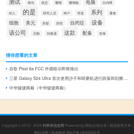
测试
电脑
海鸟
状态
珊瑚
珊瑚礁
白内障
的是
系列
的人
研究人员
神户
管道
素食
设备
细胞
美元
自闭症
肝脏
胆管
该公司
这款
配备
贝勒
转换器
饮食
猜你想看的文章
谷歌 Pixel 8a FCC 外观暗示即将推出
三星 Galaxy S24 Ultra 首次使用沙子和研磨机进行跌落和刮擦耐久性测试
中华骏捷两厢（中华骏捷两厢）
Copyright © 2012 - 2026
利率表信息网
Powered by
网站分类目录
|
精选推荐文章
|
网站地图
|
疑难解答
闽ICP备18022656号