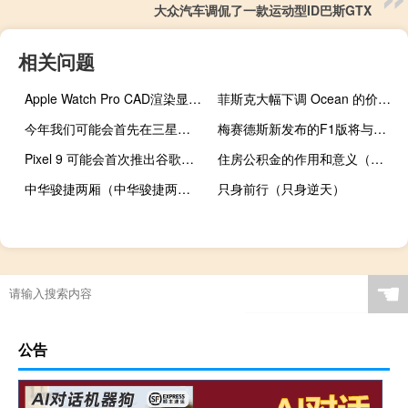
大众汽车调侃了一款运动型ID巴斯GTX
相关问题
Apple Watch Pro CAD渲染显示其巨大的尺寸和一个额外的按钮
菲斯克大幅下调 Ocean 的价格 因为生存的可能性越来越小
今年我们可能会首先在三星智能手表上看到 Wear OS 5
梅赛德斯新发布的F1版将与常规C63高性能PHEV一起推出
Pixel 9 可能会首次推出谷歌的自适应触摸功能
住房公积金的作用和意义（住房公积金的作用）
中华骏捷两厢（中华骏捷两厢）
只身前行（只身逆天）
☚
公告