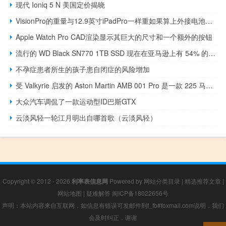
现代 Ioniq 5 N 美国定价揭晓
VisionPro的重量与12.9英寸iPadPro一样重如果算上外接电池的话还要重得多
Apple Watch Pro CAD渲染显示其巨大的尺寸和一个额外的按钮
流行的 WD Black SN770 1TB SSD 现在在亚马逊上有 54% 的折扣
不孕症患者所生的孩子患自闭症的风险增加
受 Valkyrie 启发的 Aston Martin AMB 001 Pro 是一款 225 马力的超级摩托车
大众汽车调侃了一款运动型ID巴斯GTX
云淡风轻一轮江月明出自哪首歌（云淡风轻）
Copyright © 2012 - 2026
利率表信息网
Powered by
网站分类目录
|
精选推荐文章
|
网站地图
|
疑难解答
闽ICP备18022656号
声明：本站内容来自互联网，如信息有错误可发邮件到f_fb#foxmail.com说明，我们
会及时纠正，谢谢