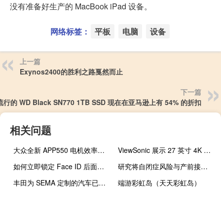
没有准备好生产的 MacBook iPad 设备。
网络标签：
平板
电脑
设备
上一篇
Exynos2400的胜利之路戛然而止
下一篇
流行的 WD Black SN770 1TB SSD 现在在亚马逊上有 54% 的折扣
相关问题
大众全新 APP550 电机效率在斯柯达 Enyaq 实际续航里程测试中揭晓
ViewSonic 展示 27 英寸 4K OLED Studio Display 竞争对手
如何立即锁定 Face ID 后面的任何 iPhone 应用程序
研究将自闭症风险与产前接触哮喘药物联系起来
丰田为 SEMA 定制的汽车已准备好进行拉力赛
端游彩虹岛（天天彩虹岛）