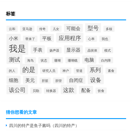
标签
型号
可能会
云和
亚马逊
传奇
儿女
多核
应用程序
小米
平板
带来了
心率
我也
我是
手表
显示器
扬声器
晶状体
模式
测试
电脑
海鸟
状态
珊瑚
珊瑚礁
白内障
的是
系列
的人
研究人员
神户
管道
素食
设备
细胞
美元
自闭症
肝脏
胆管
该公司
这款
配备
贝勒
转换器
饮食
猜你想看的文章
四川的特产是鱼子酱吗（四川的特产）