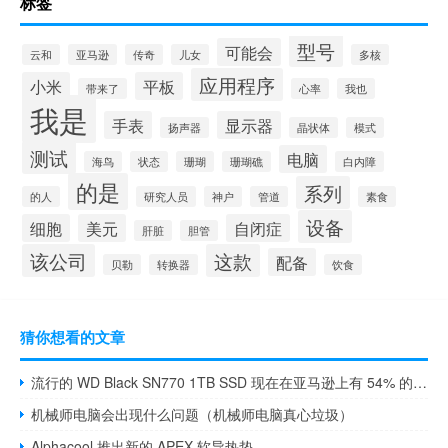
标签
型号
可能会
云和
亚马逊
传奇
儿女
多核
应用程序
小米
平板
带来了
心率
我也
我是
手表
显示器
扬声器
晶状体
模式
测试
电脑
海鸟
状态
珊瑚
珊瑚礁
白内障
的是
系列
的人
研究人员
神户
管道
素食
设备
细胞
美元
自闭症
肝脏
胆管
该公司
这款
配备
贝勒
转换器
饮食
猜你想看的文章
流行的 WD Black SN770 1TB SSD 现在在亚马逊上有 54% 的折扣
机械师电脑会出现什么问题（机械师电脑真心垃圾）
Alphacool 推出新的 APEX 软导热垫