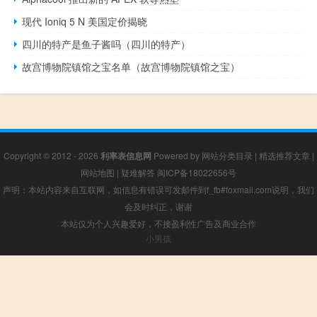
现代 Ioniq 5 N 美国定价揭晓
四川的特产是鱼子酱吗（四川的特产）
故宫博物院镇馆之宝名单（故宫博物院镇馆之宝）
Copyright © 2012 - 2026
利率表信息网
Powered by
网站分类目录
|
精选推荐文章
|
网站地图
|
疑难解答
闽ICP备18022656号
声明：本站内容来自互联网，如信息有错误可发邮件到f_fb#foxmail.com说明，我们
会及时纠正，谢谢
本站仅为个人兴趣爱好，不接盈利性广告及商业合作
小男孩